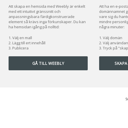
Att skapa en hemsida med Weebly är enkelt
Att ha en e-posta
med ett intuitivt gränssnitt och
domännamnet ger
anpassningsbara färdigkonstruerade
vare sig du hante
element så krävs inga förkunskaper. Du kan
mindre personlig
ha hemsidan igång på nolltid:
några minuter:
Välj en mall
Välj domän
Lägg till ert innehåll
Välj använda
Publicera
Tryck på ”ska
GÅ TILL WEEBLY
SKAPA
S